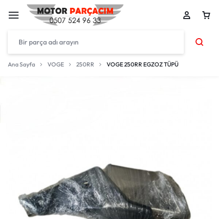
Ana Sayfa
VOGE
250RR
VOGE 250RR EGZOZ TÜPÜ