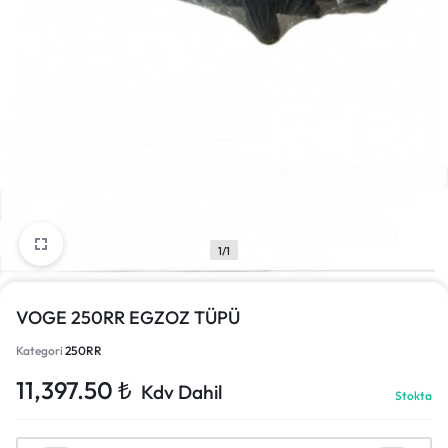
1/1
VOGE 250RR EGZOZ TÜPÜ
Kategori
250RR
11,397.50
₺
Kdv Dahil
Stokta