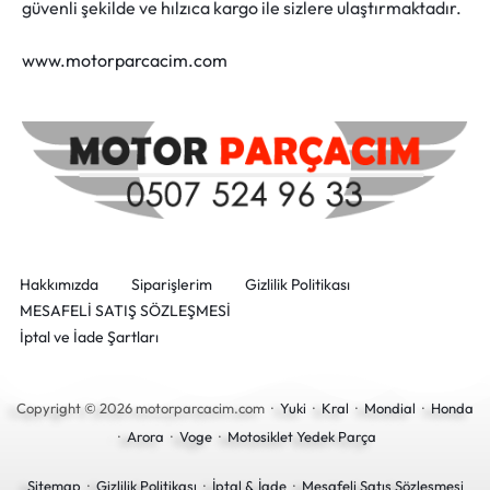
güvenli şekilde ve hılzıca kargo ile sizlere ulaştırmaktadır.
www.motorparcacim.com
Hakkımızda
Siparişlerim
Gizlilik Politikası
MESAFELİ SATIŞ SÖZLEŞMESİ
İptal ve İade Şartları
Copyright © 2026 motorparcacim.com ·
Yuki
·
Kral
·
Mondial
·
Honda
·
Arora
·
Voge
·
Motosiklet Yedek Parça
Sitemap
·
Gizlilik Politikası
·
İptal & İade
·
Mesafeli Satış Sözleşmesi