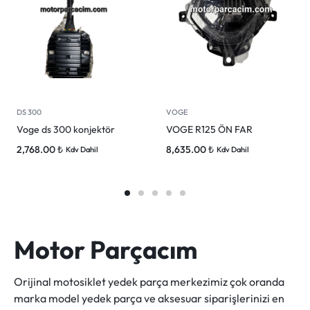
DS 300
VOGE
Voge ds 300 konjektör
VOGE R125 ÖN FAR
2,768.00
₺
8,635.00
₺
Kdv Dahil
Kdv Dahil
Motor Parçacım
Orijinal motosiklet yedek parça merkezimiz çok oranda
marka model yedek parça ve aksesuar siparişlerinizi en