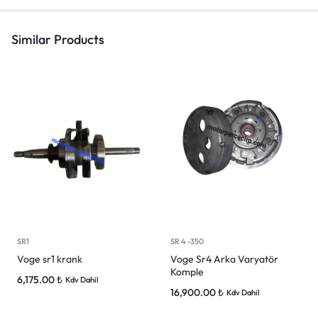
Similar Products
SR1
SR 4 -350
Voge sr1 krank
Voge Sr4 Arka Varyatör
Komple
6,175.00
₺
Kdv Dahil
16,900.00
₺
Kdv Dahil