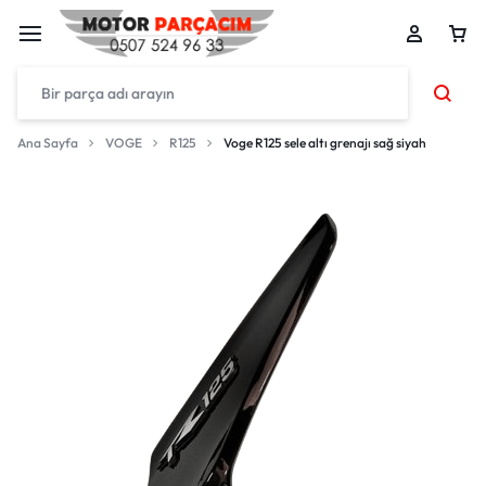
Ana Sayfa
VOGE
R125
Voge R125 sele altı grenajı sağ siyah