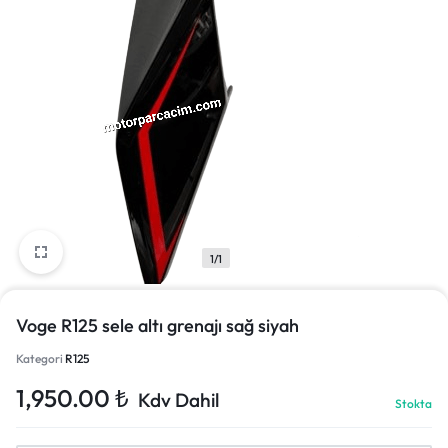
1/1
Voge R125 sele altı grenajı sağ siyah
Kategori
R125
1,950.00
₺
Kdv Dahil
Stokta