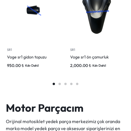
SR1
SR1
Voge sr1 gidon topuzu
Voge sr1 ön çamurluk
950.00
₺
2,000.00
₺
Kdv Dahil
Kdv Dahil
Motor Parçacım
Orijinal motosiklet yedek parça merkezimiz çok oranda
marka model yedek parça ve aksesuar siparişlerinizi en