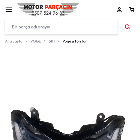
Ana Sayfa
VOGE
SR1
Voge sr1 ön far