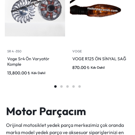
SR 4 -350
VOGE
Voge Sr4 Ön Varyatör
VOGE R125 ÖN SİNYAL SAĞ
Komple
870.00
₺
Kdv Dahil
13,800.00
₺
Kdv Dahil
Motor Parçacım
Orijinal motosiklet yedek parça merkezimiz çok oranda
marka model yedek parça ve aksesuar siparişlerinizi en