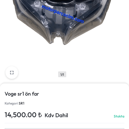
1/1
Voge sr1 ön far
Kategori
SR1
14,500.00
₺
Kdv Dahil
Stokta