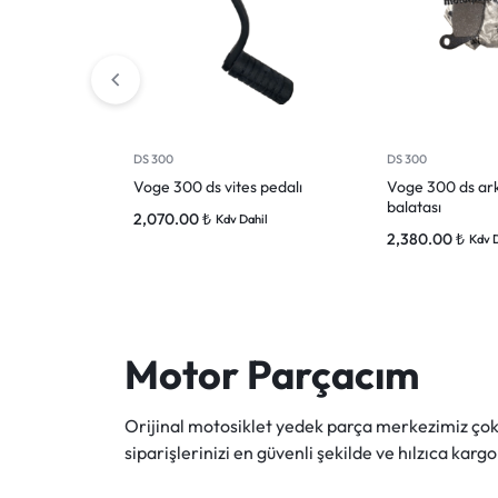
DS 300
DS 300
Voge 300 ds vites pedalı
Voge 300 ds ar
balatası
2,070.00
₺
Kdv Dahil
2,380.00
₺
Kdv 
Motor Parçacım
Orijinal motosiklet yedek parça merkezimiz ç
siparişlerinizi en güvenli şekilde ve hılzıca kargo