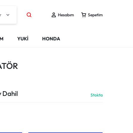
r
Hesabım
Sepetim
IM
YUKİ
HONDA
ATÖR
 Dahil
Stokta