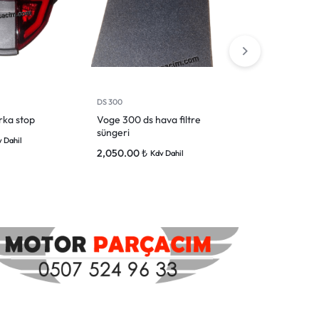
DS 300
SR 4 -350
rka stop
Voge 300 ds hava filtre
Voge sr4 kra
süngeri
16,900.00
₺
 Dahil
2,050.00
₺
Kdv Dahil