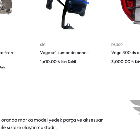
SR1
DS 300
ka fren
Voge sr1 kumanda paneli
Voge 300 ds a
1,610.00
₺
3,000.00
₺
Kdv Dahil
Kdv
Dahil
ok oranda marka model yedek parça ve aksesuar
 ile sizlere ulaştırmaktadır.