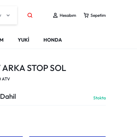
r
Hesabım
Sepetim
IM
YUKİ
HONDA
V ARKA STOP SOL
0 ATV
Dahil
Stokta