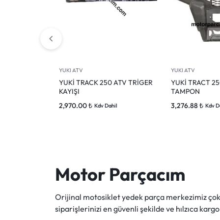
YUKI ATV
YUKI ATV
YUKİ TRACK 250 ATV TRİGER
YUKİ TRACT 2
KAYIŞI
TAMPON
2,970.00
₺
3,276.88
₺
Kdv Dahil
Kdv D
Motor Parçacım
Orijinal motosiklet yedek parça merkezimiz ç
siparişlerinizi en güvenli şekilde ve hılzıca kargo