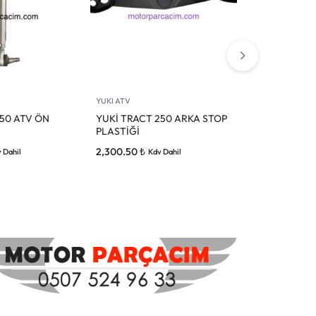
YUKI ATV
YUKI ATV
250 ATV ÖN
YUKİ TRACT 250 ARKA STOP
YUKİ TRACK 
PLASTİĞİ
GERİ DİŞLİ
2,300.50
₺
4,229.50
₺
 Dahil
Kdv Dahil
Kd