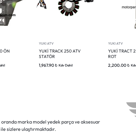
YUKI ATV
YUKI ATV
50 ÖN
YUKİ TRACK 250 ATV
YUKİ TRACT 
STATÖR
ROT
1,967.90
₺
2,200.00
₺
ahil
Kdv Dahil
Kdv
ok oranda marka model yedek parça ve aksesuar
 ile sizlere ulaştırmaktadır.