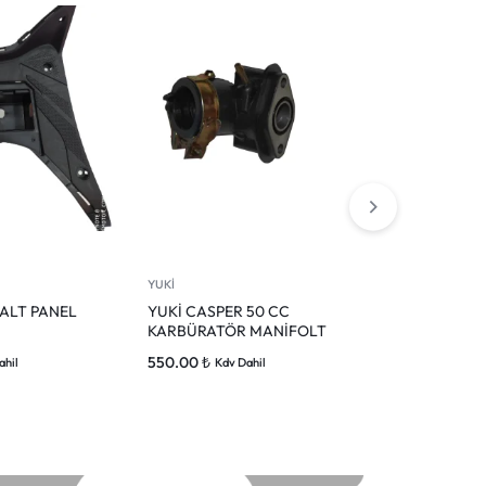
YUKİ
YUKİ
 ALT PANEL
YUKİ CASPER 50 CC
Yuki casper 5
KARBÜRATÖR MANİFOLT
basamağı sağ
550.00
₺
1,380.00
₺
ahil
Kdv Dahil
Kd