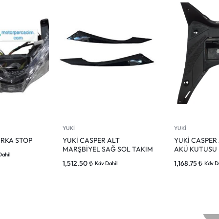
YUKİ
YUKİ
ARKA STOP
YUKİ CASPER ALT
YUKİ CASPER
MARŞBİYEL SAĞ SOL TAKIM
AKÜ KUTUSU
Dahil
1,512.50
₺
1,168.75
₺
Kdv Dahil
Kdv D