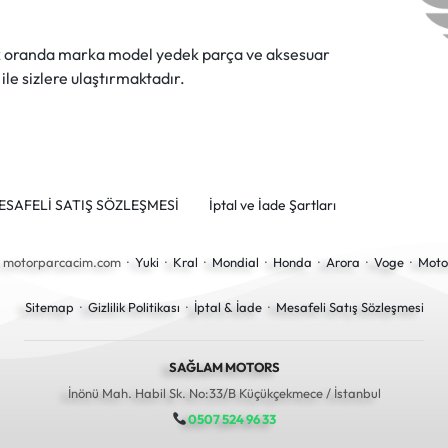
ok oranda marka model yedek parça ve aksesuar
 ile sizlere ulaştırmaktadır.
ESAFELİ SATIŞ SÖZLEŞMESİ
İptal ve İade Şartları
6 motorparcacim.com ·
Yuki
·
Kral
·
Mondial
·
Honda
·
Arora
·
Voge
·
Moto
Sitemap
·
Gizlilik Politikası
·
İptal & İade
·
Mesafeli Satış Sözleşmesi
SAĞLAM MOTORS
İnönü Mah. Habil Sk. No:33/B Küçükçekmece / İstanbul
0507 524 96 33