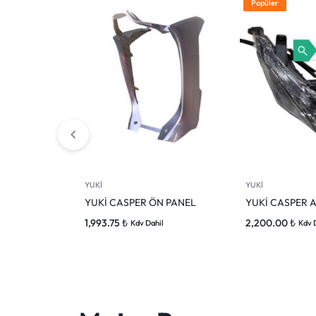
Popüler
YUKİ
YUKİ
YUKİ CASPER ÖN PANEL
YUKİ CASPER 
1,993.75
₺
2,200.00
₺
Kdv Dahil
Kdv 