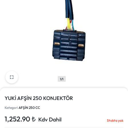
1/1
YUKİ AFŞİN 250 KONJEKTÖR
Kategori
AFŞİN 250 CC
1,252.90
₺
Kdv Dahil
Stokta yok