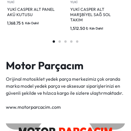
YUKİ
YUKİ
YUKİ CASPER ALT PANEL
YUKİ CASPER ALT
AKÜ KUTUSU
MARŞBİYEL SAĞ SOL
TAKIM
1,168.75
₺
Kdv Dahil
1,512.50
₺
Kdv Dahil
Motor Parçacım
Orijinal motosiklet yedek parça merkezimiz çok oranda
marka model yedek parça ve aksesuar siparişlerinizi en
güvenli şekilde ve hılzıca kargo ile sizlere ulaştırmaktadır.
www.motorparcacim.com