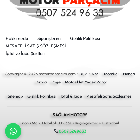
Hakkımızda
Siparişlerim
Gizlilik Politikası
MESAFELİ SATIŞ SÖZLEŞMESİ
İptal ve İade Şartları
Copyright © 2026 motorparcacim.com ·
Yuki
·
Kral
·
Mondial
·
Honda
·
Arora
·
Voge
·
Motosiklet Yedek Parça
Sitemap
·
Gizlilik Politikası
·
İptal & İade
·
Mesafeli Satış Sözleşmesi
SAĞLAM MOTORS
İnönü Mah. Habil Sk. No:33/B Küçükçekmece / İstanbul
0507 524 96 33