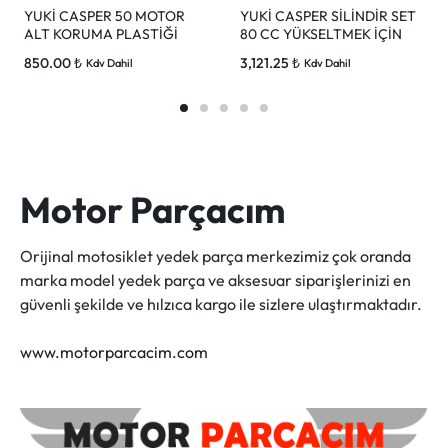
YUKİ CASPER 50 MOTOR
YUKİ CASPER SİLİNDİR SET
ALT KORUMA PLASTİĞİ
80 CC YÜKSELTMEK İÇİN
850.00
₺
3,121.25
₺
Kdv Dahil
Kdv Dahil
Motor Parçacım
Orijinal motosiklet yedek parça merkezimiz çok oranda
marka model yedek parça ve aksesuar siparişlerinizi en
güvenli şekilde ve hılzıca kargo ile sizlere ulaştırmaktadır.
www.motorparcacim.com