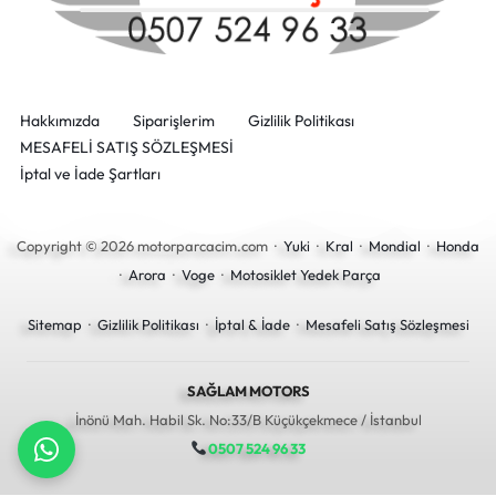
Hakkımızda
Siparişlerim
Gizlilik Politikası
MESAFELİ SATIŞ SÖZLEŞMESİ
İptal ve İade Şartları
Copyright © 2026 motorparcacim.com ·
Yuki
·
Kral
·
Mondial
·
Honda
·
Arora
·
Voge
·
Motosiklet Yedek Parça
Sitemap
·
Gizlilik Politikası
·
İptal & İade
·
Mesafeli Satış Sözleşmesi
SAĞLAM MOTORS
İnönü Mah. Habil Sk. No:33/B Küçükçekmece / İstanbul
0507 524 96 33