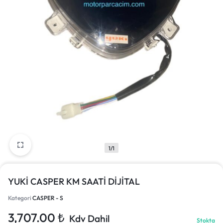
1/1
YUKİ CASPER KM SAATİ DİJİTAL
Kategori
CASPER - S
3,707.00
₺
Kdv Dahil
Stokta