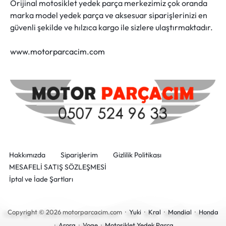
Orijinal motosiklet yedek parça merkezimiz çok oranda
marka model yedek parça ve aksesuar siparişlerinizi en
güvenli şekilde ve hılzıca kargo ile sizlere ulaştırmaktadır.
www.motorparcacim.com
Hakkımızda
Siparişlerim
Gizlilik Politikası
MESAFELİ SATIŞ SÖZLEŞMESİ
İptal ve İade Şartları
Copyright © 2026 motorparcacim.com ·
Yuki
·
Kral
·
Mondial
·
Honda
·
Arora
·
Voge
·
Motosiklet Yedek Parça