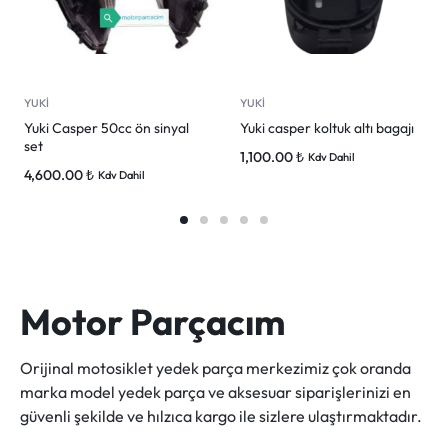
YUKİ
YUKİ
Yuki Casper 50cc ön sinyal
Yuki casper koltuk altı bagajı
set
1,100.00
₺
Kdv Dahil
4,600.00
₺
Kdv Dahil
Motor Parçacım
Orijinal motosiklet yedek parça merkezimiz çok oranda
marka model yedek parça ve aksesuar siparişlerinizi en
güvenli şekilde ve hılzıca kargo ile sizlere ulaştırmaktadır.