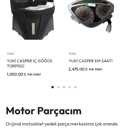
YUKİ
YUKİ
YUKİ CASPER İÇ GÖĞÜS
YUKİ CASPER KM SAATİ
TORPİDO
2,475.00
₺
Kdv Dahil
1,050.00
₺
Kdv Dahil
Motor Parçacım
Orijinal motosiklet yedek parça merkezimiz çok oranda