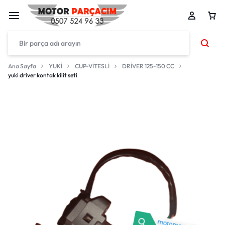
Ana Sayfa
YUKİ
CUP-VİTESLİ
DRİVER 125-150 CC
yuki driver kontak kilit seti