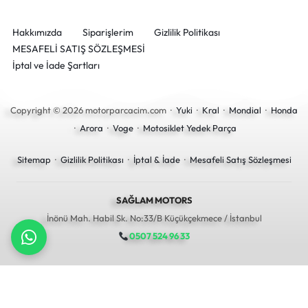
Hakkımızda
Siparişlerim
Gizlilik Politikası
MESAFELİ SATIŞ SÖZLEŞMESİ
İptal ve İade Şartları
Copyright © 2026 motorparcacim.com ·
Yuki
·
Kral
·
Mondial
·
Honda
·
Arora
·
Voge
·
Motosiklet Yedek Parça
Sitemap
·
Gizlilik Politikası
·
İptal & İade
·
Mesafeli Satış Sözleşmesi
SAĞLAM MOTORS
İnönü Mah. Habil Sk. No:33/B Küçükçekmece / İstanbul
0507 524 96 33