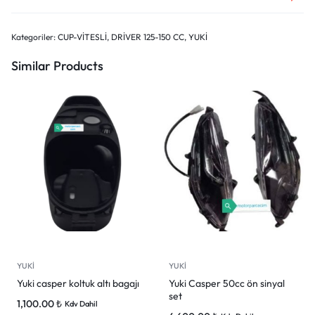
Kategoriler:
CUP-VİTESLİ
,
DRİVER 125-150 CC
,
YUKİ
Similar Products
YUKİ
YUKİ
Yuki casper koltuk altı bagajı
Yuki Casper 50cc ön sinyal
set
1,100.00
₺
Kdv Dahil