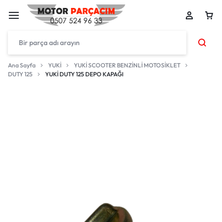
Ana Sayfa
YUKİ
YUKİ SCOOTER BENZİNLİ MOTOSİKLET
DUTY 125
YUKİ DUTY 125 DEPO KAPAĞI