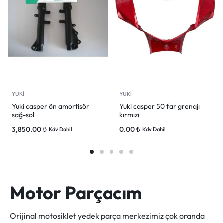
YUKİ
YUKİ
Yuki casper ön amortisör
Yuki casper 50 far grenajı
sağ-sol
kırmızı
3,850.00
₺
0.00
₺
Kdv Dahil
Kdv Dahil
Motor Parçacım
Orijinal motosiklet yedek parça merkezimiz çok oranda