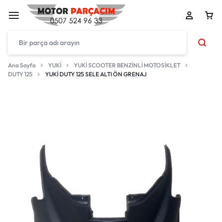
Ana Sayfa
YUKİ
YUKİ SCOOTER BENZİNLİ MOTOSİKLET
DUTY 125
YUKİ DUTY 125 SELE ALTI ÖN GRENAJ