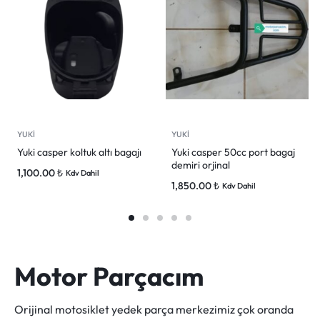
YUKİ
YUKİ
Yuki casper koltuk altı bagajı
Yuki casper 50cc port bagaj
demiri orjinal
1,100.00
₺
Kdv Dahil
1,850.00
₺
Kdv Dahil
Motor Parçacım
Orijinal motosiklet yedek parça merkezimiz çok oranda