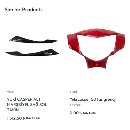
Similar Products
YUKİ
YUKİ
YUKİ CASPER ALT
Yuki casper 50 far grenajı
MARŞBİYEL SAĞ SOL
kırmızı
TAKIM
0.00
₺
Kdv Dahil
1,512.50
₺
Kdv Dahil