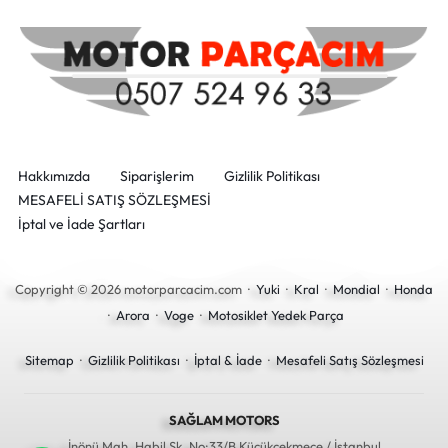
Hakkımızda
Siparişlerim
Gizlilik Politikası
MESAFELİ SATIŞ SÖZLEŞMESİ
İptal ve İade Şartları
Copyright © 2026 motorparcacim.com ·
Yuki
·
Kral
·
Mondial
·
Honda
·
Arora
·
Voge
·
Motosiklet Yedek Parça
Sitemap
·
Gizlilik Politikası
·
İptal & İade
·
Mesafeli Satış Sözleşmesi
SAĞLAM MOTORS
İnönü Mah. Habil Sk. No:33/B Küçükçekmece / İstanbul