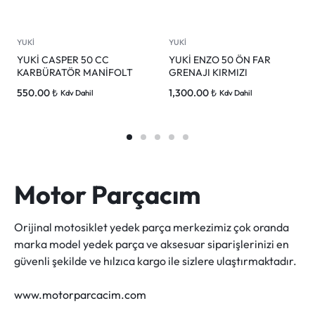
YUKİ
YUKİ
YUKİ CASPER 50 CC
YUKİ ENZO 50 ÖN FAR
KARBÜRATÖR MANİFOLT
GRENAJI KIRMIZI
550.00
₺
1,300.00
₺
Kdv Dahil
Kdv Dahil
Motor Parçacım
Orijinal motosiklet yedek parça merkezimiz çok oranda
marka model yedek parça ve aksesuar siparişlerinizi en
güvenli şekilde ve hılzıca kargo ile sizlere ulaştırmaktadır.
www.motorparcacim.com