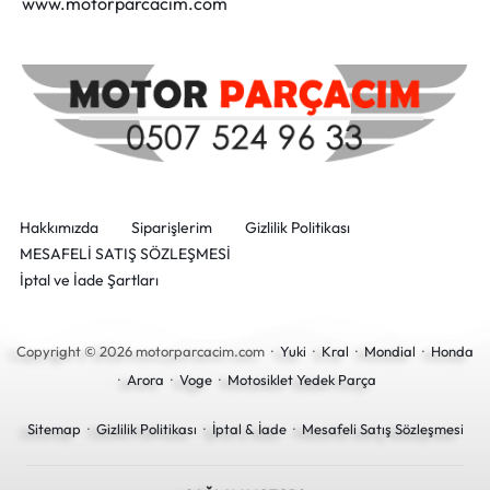
www.motorparcacim.com
Hakkımızda
Siparişlerim
Gizlilik Politikası
MESAFELİ SATIŞ SÖZLEŞMESİ
İptal ve İade Şartları
Copyright © 2026 motorparcacim.com ·
Yuki
·
Kral
·
Mondial
·
Honda
·
Arora
·
Voge
·
Motosiklet Yedek Parça
Sitemap
·
Gizlilik Politikası
·
İptal & İade
·
Mesafeli Satış Sözleşmesi