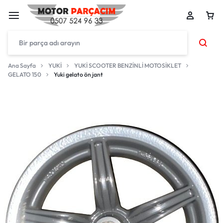
Ana Sayfa
YUKİ
YUKİ SCOOTER BENZİNLİ MOTOSİKLET
GELATO 150
Yuki gelato ön jant