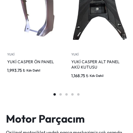
YUKİ
YUKİ
YUKİ CASPER ÖN PANEL
YUKİ CASPER ALT PANEL
AKÜ KUTUSU
1,993.75
₺
Kdv Dahil
1,168.75
₺
Kdv Dahil
Motor Parçacım
Orijinal motosiklet yedek parça merkezimiz çok oranda