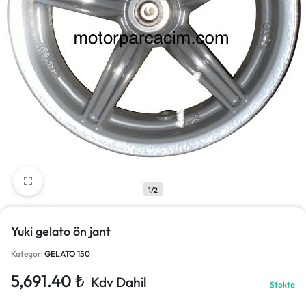
1/2
Yuki gelato ön jant
Kategori
GELATO 150
5,691.40
₺
Kdv Dahil
Stokta