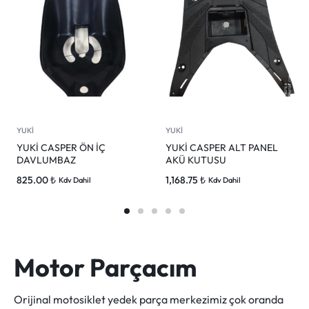
YUKİ
YUKİ
YUKİ CASPER ÖN İÇ
YUKİ CASPER ALT PANEL
DAVLUMBAZ
AKÜ KUTUSU
825.00
₺
1,168.75
₺
Kdv Dahil
Kdv Dahil
Motor Parçacım
Orijinal motosiklet yedek parça merkezimiz çok oranda