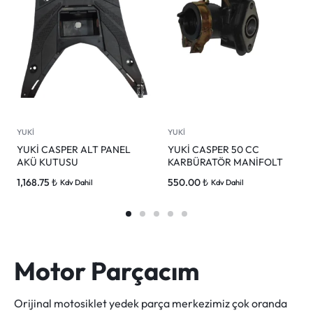
YUKİ
YUKİ
YUKİ CASPER ALT PANEL
YUKİ CASPER 50 CC
AKÜ KUTUSU
KARBÜRATÖR MANİFOLT
1,168.75
₺
550.00
₺
Kdv Dahil
Kdv Dahil
Motor Parçacım
Orijinal motosiklet yedek parça merkezimiz çok oranda