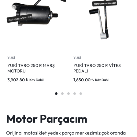
YUKİ
YUKİ
YUKİ TARO 250 R MARŞ
YUKİ TARO 250 R VİTES
MOTORU
PEDALI
3,902.80
₺
1,650.00
₺
Kdv Dahil
Kdv Dahil
Motor Parçacım
Orijinal motosiklet yedek parça merkezimiz çok oranda