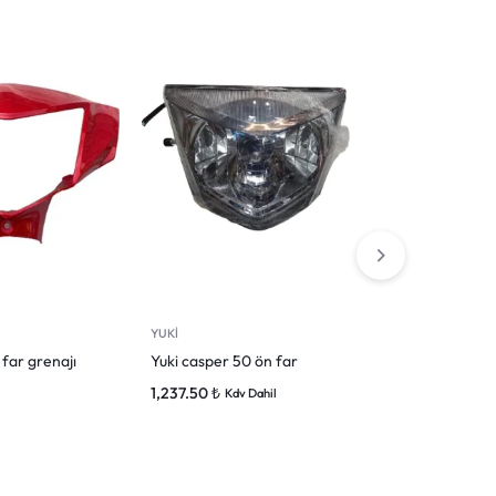
YUKİ
YUKİ
 far grenajı
Yuki casper 50 ön far
YUKİ CASPER
DAVLUMBA
1,237.50
₺
Kdv Dahil
825.00
₺
l
Kdv 