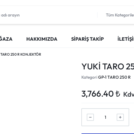
Tüm Kategorile
ĞAZA
HAKKIMIZDA
SIPARIŞ TAKIP
İLETIŞ
 TARO 250 R KONJEKTÖR
YUKİ TARO 2
Kategori
GP-1 TARO 250 R
3,766.40
₺
Kdv