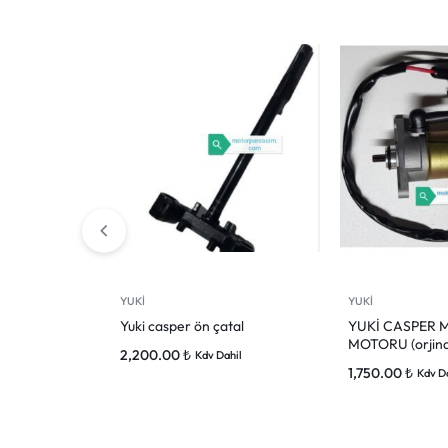
YUKİ
YUKİ
Yuki casper ön çatal
YUKİ CASPER 
MOTORU (orjina
2,200.00
₺
Kdv Dahil
1,750.00
₺
Kdv D