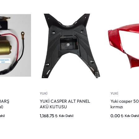
YUKİ
YUKİ
MARŞ
YUKİ CASPER ALT PANEL
Yuki casper 50
l)
AKÜ KUTUSU
kırmızı
1,168.75
₺
0.00
₺
ahil
Kdv Dahil
Kdv Dahi