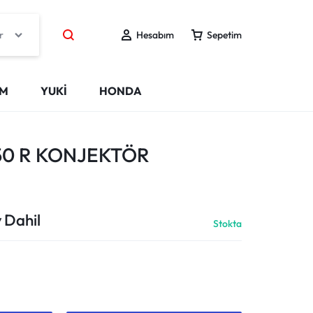
r
Hesabım
Sepetim
IM
YUKİ
HONDA
50 R KONJEKTÖR
 Dahil
Stokta