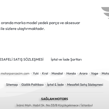
ok oranda marka model yedek parça ve aksesuar
 ile sizlere ulaştırmaktadır.
ESAFELİ SATIŞ SÖZLEŞMESİ
İptal ve İade Şartları
6 motorparcacim.com ·
Yuki
·
Kral
·
Mondial
·
Honda
·
Arora
·
Voge
·
Moto
Sitemap
·
Gizlilik Politikası
·
İptal & İade
·
Mesafeli Satış Sözleşmesi
SAĞLAM MOTORS
İnönü Mah. Habil Sk. No:33/B Küçükçekmece / İstanbul