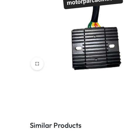
VOGE
YAMAHA
YUKI ATV
Genel
Similar Products