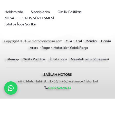
Hakkımızda
Siparişlerim
Gizlilik Politikası
MESAFELİ SATIŞ SÖZLEŞMESİ
İptal ve İade Şartları
Copyright © 2026 motorparcacim.com ·
Yuki
·
Kral
·
Mondial
·
Honda
·
Arora
·
Voge
·
Motosiklet Yedek Parça
Sitemap
·
Gizlilik Politikası
·
İptal & İade
·
Mesafeli Satış Sözleşmesi
SAĞLAM MOTORS
İnönü Mah. Habil Sk. No:33/B Küçükçekmece / İstanbul
0507 524 96 33