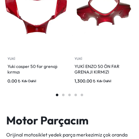
YUKİ
YUKİ
Yuki casper 50 far grenajı
YUKİ ENZO 50 ÖN FAR
kırmızı
GRENAJI KIRMIZI
0.00
₺
1,300.00
₺
Kdv Dahil
Kdv Dahil
Motor Parçacım
Orijinal motosiklet yedek parça merkezimiz çok oranda