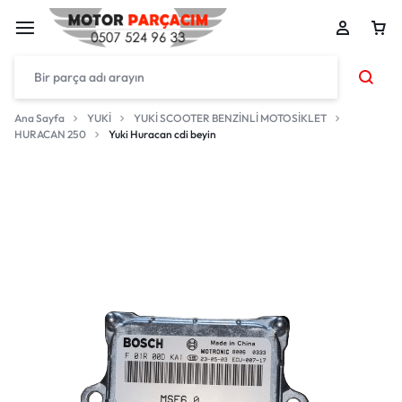
Ana Sayfa
YUKİ
YUKİ SCOOTER BENZİNLİ MOTOSİKLET
HURACAN 250
Yuki Huracan cdi beyin