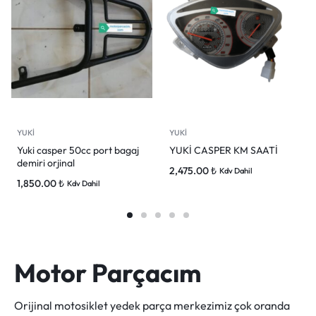
YUKİ
YUKİ
Yuki casper 50cc port bagaj
YUKİ CASPER KM SAATİ
demiri orjinal
2,475.00
₺
Kdv Dahil
1,850.00
₺
Kdv Dahil
Motor Parçacım
Orijinal motosiklet yedek parça merkezimiz çok oranda