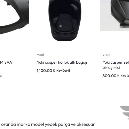
YUKİ
YUKİ
KM SAATİ
Yuki casper koltuk altı bagajı
Yuki casper sel
birleştirici
1,100.00
₺
Kdv Dahil
800.00
₺
il
Kdv D
ok oranda marka model yedek parça ve aksesuar