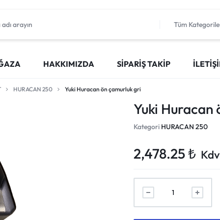
Tüm Kategorile
ĞAZA
HAKKIMIZDA
SIPARIŞ TAKIP
İLETIŞ
T
HURACAN 250
Yuki Huracan ön çamurluk gri
Yuki Huracan 
Kategori
HURACAN 250
2,478.25
₺
Kdv