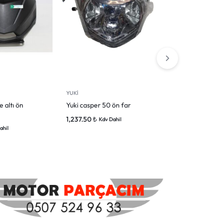
YUKİ
YUKİ
e altı ön
Yuki casper 50 ön far
YUKİ CASPER
80 CC YÜKS
1,237.50
₺
Kdv Dahil
3,121.25
₺
ahil
Kdv