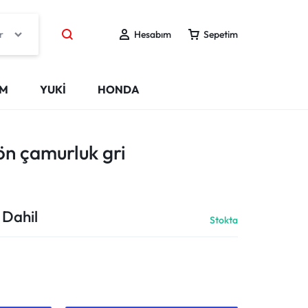
r
Hesabım
Sepetim
IM
YUKİ
HONDA
ön çamurluk gri
 Dahil
Stokta