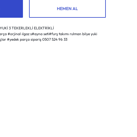
HEMEN AL
YUKİ 3 TEKERLEKLİ ELEKTRİKLİ
rça #orjinal ılgaz s#ayna seti#furş takımı rulman bilye yuki
çlar #yedek parça sipariş 0507 524 96 33