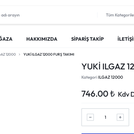
Tüm Kategorile
ĞAZA
HAKKIMIZDA
SIPARIŞ TAKIP
İLETIŞ
GAZ 12000
YUKİ ILGAZ 12000 FURŞ TAKIMI
YUKİ ILGAZ 1
Kategori
ILGAZ 12000
746.00
₺
Kdv D