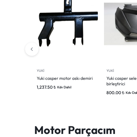
YUKİ
YUKİ
Yuki casper motor askı demiri
Yuki casper sele 
birleştirici
1,237.50
₺
Kdv Dahil
800.00
₺
Kdv Dah
Motor Parçacım