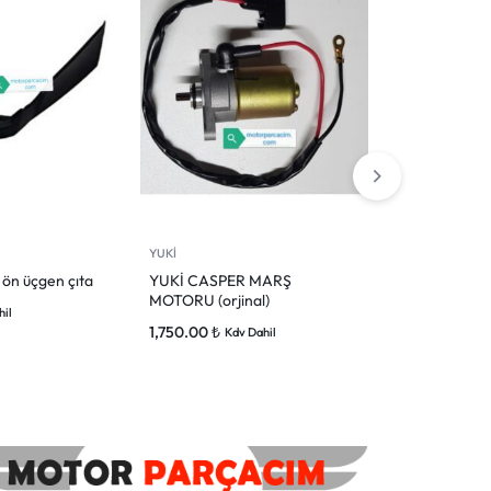
YUKİ
YUKİ
 ön üçgen çıta
YUKİ CASPER MARŞ
Yuki casper ko
MOTORU (orjinal)
1,100.00
₺
hil
Kdv
1,750.00
₺
Kdv Dahil