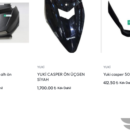
YUKİ
YUKİ
altı ön
YUKİ CASPER ÖN ÜÇGEN
Yuki casper 50
SİYAH
412.50
₺
Kdv Da
1,700.00
₺
il
Kdv Dahil