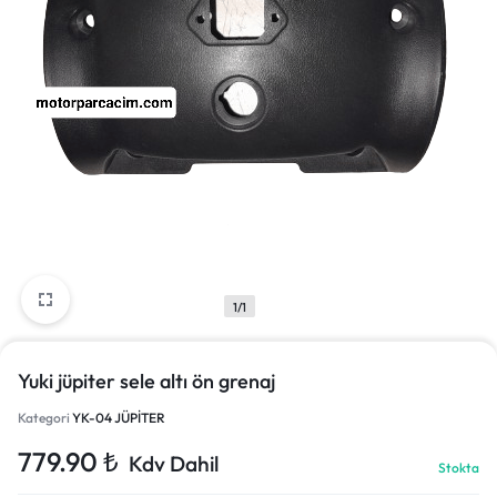
1/1
Yuki jüpiter sele altı ön grenaj
Kategori
YK-04 JÜPİTER
779.90
₺
Kdv Dahil
Stokta