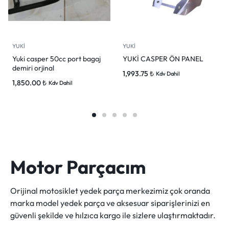
YUKİ
YUKİ
Yuki casper 50cc port bagaj
YUKİ CASPER ÖN PANEL
demiri orjinal
1,993.75
₺
Kdv Dahil
1,850.00
₺
Kdv Dahil
Motor Parçacım
Orijinal motosiklet yedek parça merkezimiz çok oranda
marka model yedek parça ve aksesuar siparişlerinizi en
güvenli şekilde ve hılzıca kargo ile sizlere ulaştırmaktadır.