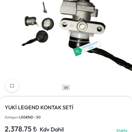
1/1
YUKİ LEGEND KONTAK SETİ
Kategori
LEGEND - 50
2,378.75
₺
Kdv Dahil
Stokta