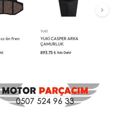
YUKİ
YUKİ
 cc ön fren
YUKİ CASPER ARKA
YUKİ CASPE
ÇAMURLUK
ÇAMURLUK
893.75
₺
1,500.00
₺
hil
Kdv Dahil
Kd