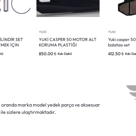
YUKİ
YUKİ
İLİNDİR SET
YUKİ CASPER 50 MOTOR ALT
Yuki casper 50
TMEK İÇİN
KORUMA PLASTİĞİ
balatası set
850.00
₺
412.50
₺
hil
Kdv Dahil
Kdv Da
ok oranda marka model yedek parça ve aksesuar
 ile sizlere ulaştırmaktadır.