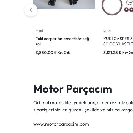
YUKİ
YUKİ
Yuki casper ön amortisör sağ-
YUKİ CASPER S
sol
80 CC YÜKSEL
3,850.00
₺
3,121.25
₺
Kdv Dahil
Kdv Da
Motor Parçacım
Orijinal motosiklet yedek parça merkezimiz ç
siparişlerinizi en güvenli şekilde ve hılzıca kargo
www.motorparcacim.com