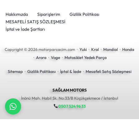
Hakkımızda
Siparişlerim
Gizlilik Politikası
MESAFELİ SATIŞ SÖZLEŞMESİ
İptal ve İade Şartları
Copyright © 2026 motorparcacim.com ·
Yuki
·
Kral
·
Mondial
·
Honda
·
Arora
·
Voge
·
Motosiklet Yedek Parça
Sitemap
·
Gizlilik Politikası
·
İptal & İade
·
Mesafeli Satış Sözleşmesi
SAĞLAM MOTORS
İnönü Mah. Habil Sk. No:33/B Küçükçekmece / İstanbul
0507 524 96 33