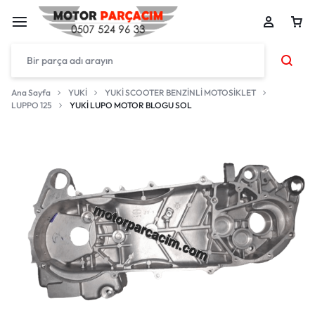
Ana Sayfa
YUKİ
YUKİ SCOOTER BENZİNLİ MOTOSİKLET
LUPPO 125
YUKİ LUPO MOTOR BLOGU SOL