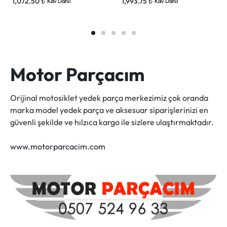
1,072.50
₺
1,993.75
₺
Kdv Dahil
Kdv Dahil
Motor Parçacım
Orijinal motosiklet yedek parça merkezimiz çok oranda
marka model yedek parça ve aksesuar siparişlerinizi en
güvenli şekilde ve hılzıca kargo ile sizlere ulaştırmaktadır.
www.motorparcacim.com