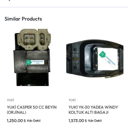
Similar Products
YUKİ
YUKİ
YUKİ CASPER 50 CC BEYİN
YUKİ YK-30 YADEA WİNDY
(ORJİNAL)
KOLTUK ALTI BAGAJI
1,250.00
₺
1,573.00
₺
Kdv Dahil
Kdv Dahil