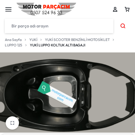
Ana Sayfa
YUKİ
YUKİ SCOOTER BENZİNLİ MOTOSİKLET
LUPPO 125
YUKİ LUPPO KOLTUK ALTI BAGAJI
1/1