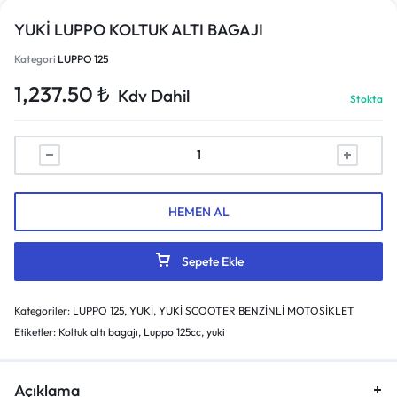
YUKİ LUPPO KOLTUK ALTI BAGAJI
Kategori
LUPPO 125
1,237.50
₺
Kdv Dahil
Stokta
HEMEN AL
Sepete Ekle
Kategoriler:
LUPPO 125
,
YUKİ
,
YUKİ SCOOTER BENZİNLİ MOTOSİKLET
Etiketler:
Koltuk altı bagajı
,
Luppo 125cc
,
yuki
Açıklama