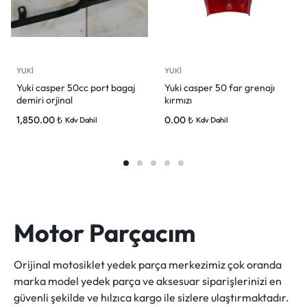
YUKİ
YUKİ
Yuki casper 50cc port bagaj
Yuki casper 50 far grenajı
demiri orjinal
kırmızı
1,850.00
₺
0.00
₺
Kdv Dahil
Kdv Dahil
Motor Parçacım
Orijinal motosiklet yedek parça merkezimiz çok oranda
marka model yedek parça ve aksesuar siparişlerinizi en
güvenli şekilde ve hılzıca kargo ile sizlere ulaştırmaktadır.