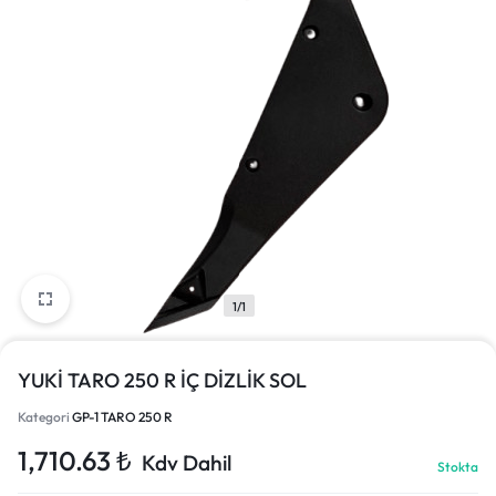
1/1
YUKİ TARO 250 R İÇ DİZLİK SOL
Kategori
GP-1 TARO 250 R
1,710.63
₺
Kdv Dahil
Stokta