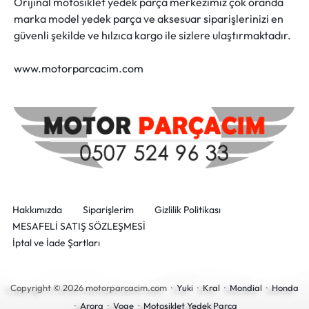
Orijinal motosiklet yedek parça merkezimiz çok oranda
marka model yedek parça ve aksesuar siparişlerinizi en
güvenli şekilde ve hılzıca kargo ile sizlere ulaştırmaktadır.
www.motorparcacim.com
Hakkımızda
Siparişlerim
Gizlilik Politikası
MESAFELİ SATIŞ SÖZLEŞMESİ
İptal ve İade Şartları
Copyright © 2026 motorparcacim.com ·
Yuki
·
Kral
·
Mondial
·
Honda
·
Arora
·
Voge
·
Motosiklet Yedek Parça