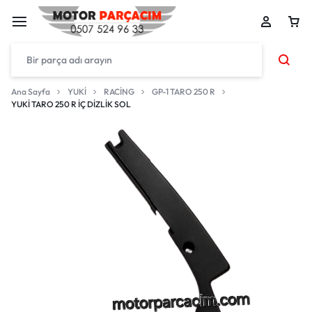
Ana Sayfa
YUKİ
RACİNG
GP-1 TARO 250 R
YUKİ TARO 250 R İÇ DİZLİK SOL