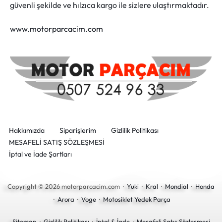
güvenli şekilde ve hılzıca kargo ile sizlere ulaştırmaktadır.
www.motorparcacim.com
Hakkımızda
Siparişlerim
Gizlilik Politikası
MESAFELİ SATIŞ SÖZLEŞMESİ
İptal ve İade Şartları
Copyright © 2026 motorparcacim.com ·
Yuki
·
Kral
·
Mondial
·
Honda
·
Arora
·
Voge
·
Motosiklet Yedek Parça
Sitemap
·
Gizlilik Politikası
·
İptal & İade
·
Mesafeli Satış Sözleşmesi