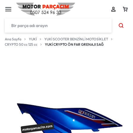
Ana Sayfa
YUKİ
YUKİ SCOOTER BENZİNLİ MOTOSİKLET
CRYPTO 50 cc 125 cc
YUKİ CRYPTO ÖN FAR GRENAJI SAĞ