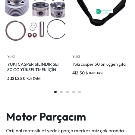
YUKİ
YUKİ
YUKİ CASPER SİLİNDİR SET
Yuki casper 50 ön üçgen çıta
80 CC YÜKSELTMEK İÇİN
412.50
₺
Kdv Dahil
3,121.25
₺
Kdv Dahil
Motor Parçacım
Orijinal motosiklet yedek parça merkezimiz çok oranda