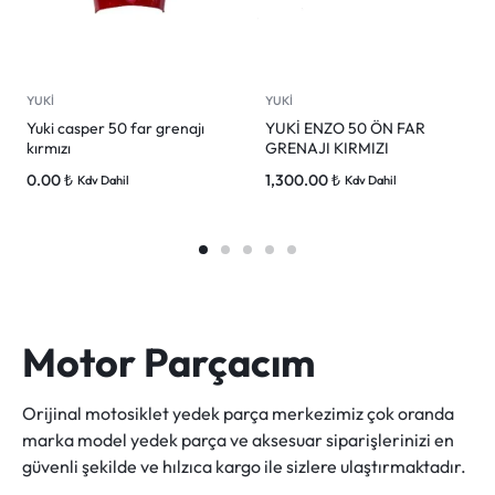
YUKİ
YUKİ
Yuki casper 50 far grenajı
YUKİ ENZO 50 ÖN FAR
kırmızı
GRENAJI KIRMIZI
0.00
₺
1,300.00
₺
Kdv Dahil
Kdv Dahil
Motor Parçacım
Orijinal motosiklet yedek parça merkezimiz çok oranda
marka model yedek parça ve aksesuar siparişlerinizi en
güvenli şekilde ve hılzıca kargo ile sizlere ulaştırmaktadır.