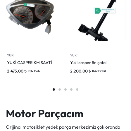
YUKİ
YUKİ
YUKİ CASPER KM SAATİ
Yuki casper ön çatal
2,475.00
₺
2,200.00
₺
Kdv Dahil
Kdv Dahil
Motor Parçacım
Orijinal motosiklet yedek parça merkezimiz çok oranda