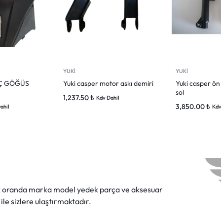
YUKİ
YUKİ
İÇ GÖĞÜS
Yuki casper motor askı demiri
Yuki casper ön
sol
1,237.50
₺
Kdv Dahil
3,850.00
₺
ahil
Kdv
ok oranda marka model yedek parça ve aksesuar
 ile sizlere ulaştırmaktadır.