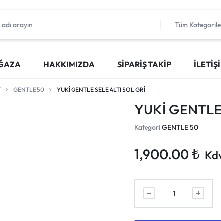
Tüm Kategorile
ĞAZA
HAKKIMIZDA
SIPARIŞ TAKIP
İLETIŞ
T
GENTLE 50
YUKİ GENTLE SELE ALTI SOL GRİ
YUKİ GENTLE 
Kategori
GENTLE 50
1,900.00
₺
Kdv