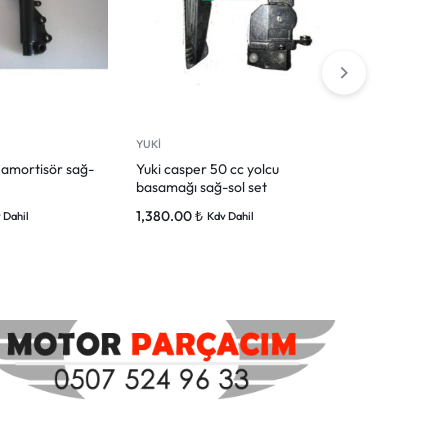
YUKİ
YUKİ
 amortisör sağ-
Yuki casper 50 cc yolcu
YUKİ ENZO 5
basamağı sağ-sol set
GRENAJI KIR
1,380.00
₺
1,300.00
₺
 Dahil
Kdv Dahil
Kd