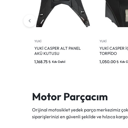
YUKİ
YUKİ
YUKİ CASPER ALT PANEL
YUKİ CASPER 
AKÜ KUTUSU
TORPİDO
1,168.75
₺
1,050.00
₺
Kdv Dahil
Kdv D
Motor Parçacım
Orijinal motosiklet yedek parça merkezimiz ç
siparişlerinizi en güvenli şekilde ve hılzıca kargo