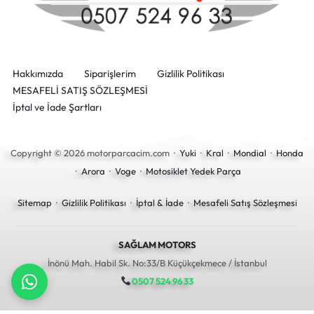
Hakkımızda
Siparişlerim
Gizlilik Politikası
MESAFELİ SATIŞ SÖZLEŞMESİ
İptal ve İade Şartları
Copyright © 2026 motorparcacim.com ·
Yuki
·
Kral
·
Mondial
·
Honda
·
Arora
·
Voge
·
Motosiklet Yedek Parça
Sitemap
·
Gizlilik Politikası
·
İptal & İade
·
Mesafeli Satış Sözleşmesi
SAĞLAM MOTORS
İnönü Mah. Habil Sk. No:33/B Küçükçekmece / İstanbul
0507 524 96 33