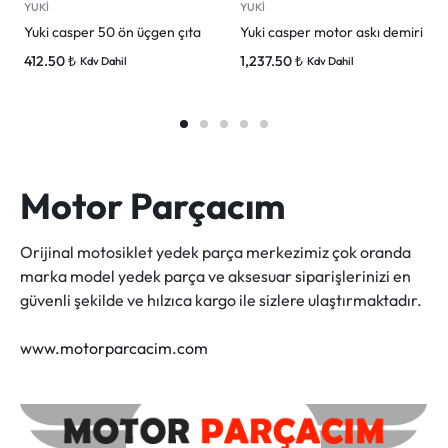
YUKİ
YUKİ
Yuki casper 50 ön üçgen çıta
Yuki casper motor askı demiri
412.50
₺
1,237.50
₺
Kdv Dahil
Kdv Dahil
Motor Parçacım
Orijinal motosiklet yedek parça merkezimiz çok oranda
marka model yedek parça ve aksesuar siparişlerinizi en
güvenli şekilde ve hılzıca kargo ile sizlere ulaştırmaktadır.
www.motorparcacim.com