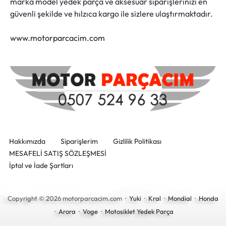
marka model yedek parça ve aksesuar siparişlerinizi en
güvenli şekilde ve hılzıca kargo ile sizlere ulaştırmaktadır.
www.motorparcacim.com
Hakkımızda
Siparişlerim
Gizlilik Politikası
MESAFELİ SATIŞ SÖZLEŞMESİ
İptal ve İade Şartları
Copyright © 2026 motorparcacim.com ·
Yuki
·
Kral
·
Mondial
·
Honda
·
Arora
·
Voge
·
Motosiklet Yedek Parça