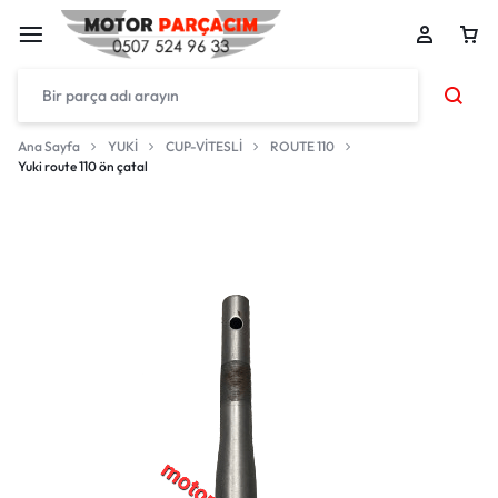
Ana Sayfa
YUKİ
CUP-VİTESLİ
ROUTE 110
Yuki route 110 ön çatal