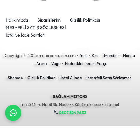
Hakkımızda
Siparişlerim
Gizlilik Politikası
MESAFELİ SATIŞ SÖZLEŞMESİ
İptal ve İade Şartları
Copyright © 2026 motorparcacim.com ·
Yuki
·
Kral
·
Mondial
·
Honda
·
Arora
·
Voge
·
Motosiklet Yedek Parça
Sitemap
·
Gizlilik Politikası
·
İptal & İade
·
Mesafeli Satış Sözleşmesi
SAĞLAM MOTORS
İnönü Mah. Habil Sk. No:33/B Küçükçekmece / İstanbul
0507 524 96 33